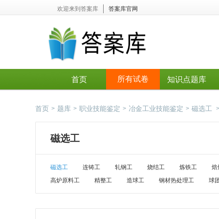
欢迎来到答案库
答案库官网
所有试卷
首页
知识点题库
首页
题库
职业技能鉴定
冶金工业技能鉴定
磁选工
>
>
>
>
磁选工
磁选工
连铸工
轧钢工
烧结工
炼铁工
焙
高炉原料工
精整工
造球工
钢材热处理工
球