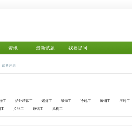
资讯
最新试题
我要提问
>
试卷列表
烧工
炉外精炼工
熔炼工
镀锌工
冷轧工
炼钢工
压铸工
团工
拉丝工
镀锡工
风机工