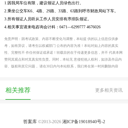
1.因我局车位有限，建议领证人员绿色出行。
2.乘坐公交车K6、4路、29路、33路、63路到呼市财政局站下车。
3.所有领证人员听从工作人员安排有序排队领证。
4.相关事宜请来电咨询会计科：0471—6299777 4676026
免责声明：因考试政策、内容不断变化与调整，本站提 供的以上信息仅供参
考，如有异议，请考生以权威部门 公布的内容为准！本站对如上内容的真实
性、完整性不 作任何保证或承诺！转载目的在于传递更多信息，并不 代表本网
赞同其观点和对其真实性负责。同时，本站无 意侵犯他人权利，如涉及作品内
容、版权和其它问题， 请在30日内与本站联系，我们将在第一时间删除内容
相关推荐
更多相关资讯
答案库
©2013-2026
湘ICP备19018940号-2